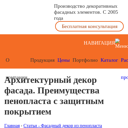
Производство декоративных
фасадных элементов. С 2005
года
Бесплатная консультация
НАВИГАЦИЯ
О
Продукция
Цены
Портфолио
Каталог
Ра
компании
пр
Архитектурный декор
фасада. Преимущества
пенопласта с защитным
покрытием
Главная
›
Статьи - Фасадный декор из пенопласта