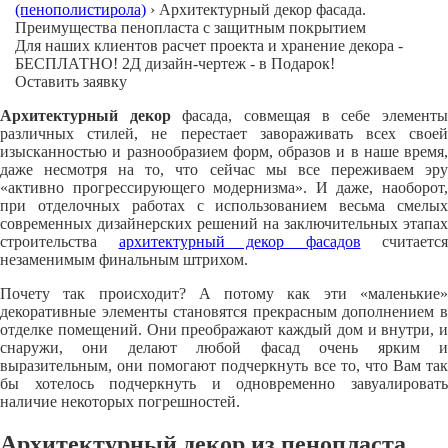
(пенополистирола)
›
Архитектурный декор фасада.
Преимущества пенопласта с защитным покрытием
Для наших клиентов расчет проекта и хранение декора -
БЕСПЛАТНО! 2Д дизайн-чертеж - в Подарок!
Оставить заявку
Архитектурный декор
фасада, совмещая в себе элемент
различных стилей, не перестает завораживать всех своей
изысканностью и разнообразием форм, образов и в наше время,
даже несмотря на то, что сейчас мы все переживаем эру
«активно прогрессирующего модернизма». И даже, наоборот,
при отделочных работах с использованием весьма смелых
современных дизайнерских решений на заключительных этапах
строительства
архитектурный декор фасадов
считается
незаменимым финальным штрихом.
Почету так происходит? А потому как эти «маленькие»
декоративные элементы становятся прекрасным дополнением в
отделке помещений. Они преображают каждый дом и внутри, и
снаружи, они делают любой фасад очень ярким и
выразительным, они помогают подчеркнуть все то, что Вам так
бы хотелось подчеркнуть и одновременно завуалировать
наличие некоторых погрешностей.
Архитектурный декор из пенопласта