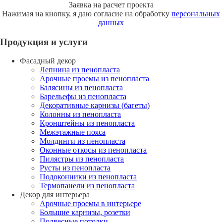
Заявка на расчет проекта
Нажимая на кнопку, я даю согласие на обработку
персональных
данных
Продукция и услуги
Фасадный декор
Лепнина из пенопласта
Арочные проемы из пенопласта
Балясины из пенопласта
Барельефы из пенопласта
Декоративные карнизы (багеты)
Колонны из пенопласта
Кронштейны из пенопласта
Межэтажные пояса
Молдинги из пенопласта
Оконные откосы из пенопласта
Пилястры из пенопласта
Русты из пенопласта
Подоконники из пенопласта
Термопанели из пенопласта
Декор для интерьера
Арочные проемы в интерьере
Большие карнизы, розетки
Подвесные потолки