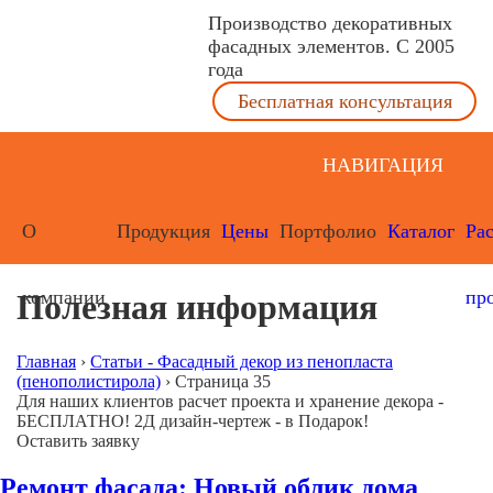
Производство декоративных
фасадных элементов. С 2005
года
Бесплатная консультация
НАВИГАЦИЯ
О
Продукция
Цены
Портфолио
Каталог
Ра
компании
пр
Полезная информация
Главная
›
Статьи - Фасадный декор из пенопласта
(пенополистирола)
›
Страница 35
Для наших клиентов расчет проекта и хранение декора -
БЕСПЛАТНО! 2Д дизайн-чертеж - в Подарок!
Оставить заявку
Ремонт фасада: Новый облик дома