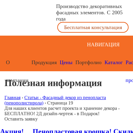
Производство декоративных
фасадных элементов. С 2005
года
Бесплатная консультация
НАВИГАЦИЯ
О
Продукция
Цены
Портфолио
Каталог
Ра
компании
пр
Полезная информация
Главная
›
Статьи - Фасадный декор из пенопласта
(пенополистирола)
›
Страница 19
Для наших клиентов расчет проекта и хранение декора -
БЕСПЛАТНО! 2Д дизайн-чертеж - в Подарок!
Оставить заявку
Акция! Пенопластовая крошка! Скид