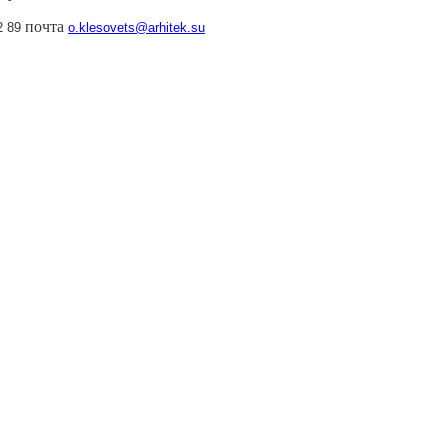
почта
2 89
o.klesovets@arhitek.su