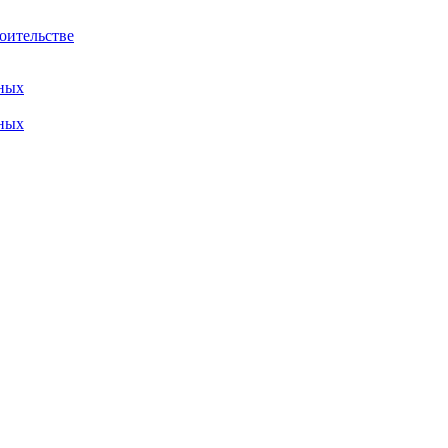
оительстве
ных
ных