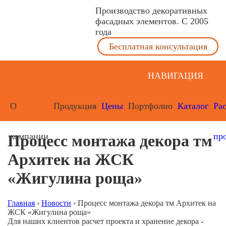
Производство декоративных
фасадных элементов. С 2005
года
Бесплатная консультация
НАВИГАЦИЯ
О
Продукция
Цены
Портфолио
Каталог
Ра
компании
пр
Процесс монтажа декора тм
Архитек на ЖСК
«Жигулина роща»
Главная
›
Новости
›
Процесс монтажа декора тм Архитек на
ЖСК «Жигулина роща»
Для наших клиентов расчет проекта и хранение декора -