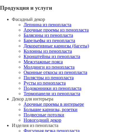
Продукция и услуги
Фасадный декор
Лепнина из пенопласта
Арочные проемы из пенопласта
Балясины из пенопласта
Барельефы из пенопласта
Декоративные карнизы (багеты)
Колонны из пенопласта
Кронштейны из пенопласта
Межэтажные пояса
Молдинги из пенопласта
Оконные откосы из пенопласта
Пилястры из пенопласта
Русты из пенопласта
Подоконники из пенопласта
Термопанели из пенопласта
Декор для интерьера
Арочные проемы в интерьере
Большие карнизы, розетки
Подвесные потолки
Новогодний декор
Изделия из пенопласта
Фигурная резка пенопласта