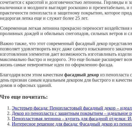
сочетается с красотой и долговечностью лепнины. Гирлянды и з
наличники и молдинги выглядят роскошно и презентабельно, и п
практичности пенопласта и защитному покрытию, которое прида
недорогая лепка еще и служит более 25 лет.
Современная легкая лепнина прекрасно переносит воздействия 
проливных дождей и обильных снегопадов, сильных ветров и с
Важно также, что этот современный фасадный декор представле
позволяет удовлетворить вкус даже самого изысканного заказчик
изготовления элементов дает возможность изготавливать издел
максимально быстро и недорого. Это еще больше расширяет во
жизнь самые невероятные идеи по оформлению фасада.
Благодаря всем этим качествам
фасадный декор
из пенопласта 
день признан самым идеальным декором для быстрого и качест
домов и офисных зданий.
Что еще почитать:
Экстерьер фасада: Пенопластовый фасадный декор – идеа
Декор из пенопласта с защитным покрытием – идеальное р
Пенопластовая лепнина – купить для фасадной отделки: И
Интересное решение для фасада: Фасадный декор из пеноп