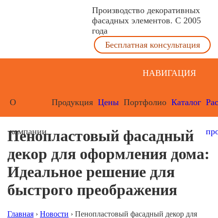
Производство декоративных
фасадных элементов. С 2005
года
Бесплатная консультация
НАВИГАЦИЯ
О
Продукция
Цены
Портфолио
Каталог
Ра
компании
пр
Пенопластовый фасадный
декор для оформления дома:
Идеальное решение для
быстрого преображения
Главная
›
Новости
›
Пенопластовый фасадный декор для