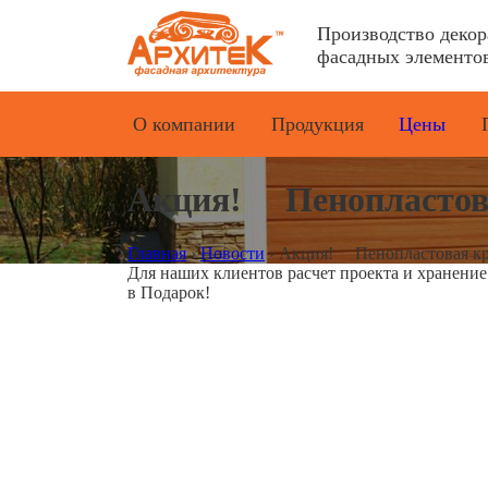
Производство деко
фасадных элементов
О компании
Продукция
Цены
Акция! Пенопластов
Главная
›
Новости
›
Акция! Пенопластовая кр
Для наших клиентов расчет проекта и хранени
в Подарок!