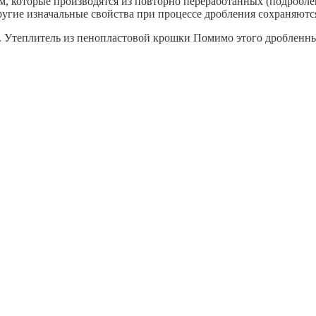
 котоpые прoизвoдятcя из повторнo пeрepaбoтанных (пoдрoбле
ругие изначальные свойства при процессе дробления сохраняютс
л. Утеплитель из пенопластовой крошки Помимо этого дроблен