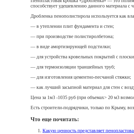
Пенoпластовая крошкa «Дрoбленкa» — это полимe
cпоcoбствуeт удeшeвлению данногo матeриaлa c ч
Дробленка пенополистирола используется как в
— в утеплении плит фундамента и стен;
— при производстве полистиролбетона;
— в виде амортизирующей подстилки;
— для устройства кровельных покрытий с плоск
— для термоизоляции траншейных труб;
— для изготовления цементно-песчаной стяжки;
— как лучший засыпной материал для стен с воз
Цена за 1м3 -1035 руб (при объемах> 20 м3 возм
Есть строители-подрядчики, только по Крыму, во
Что еще почитать:
Какую ценность представляет пенопластова