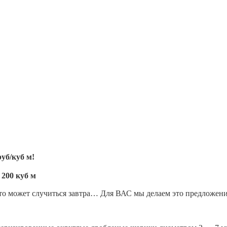
руб/куб м!
 200 куб м
, что может случиться завтра… Для ВАС мы делаем это предложе