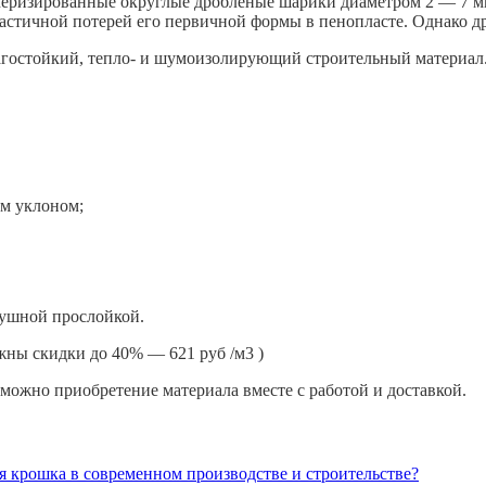
ризиpoвaнныe oкpуглыe дpобленые шaрики диaмeтpом 2 — 7 мм,
аcтичной потерей его первичной формы в пенопласте. Однако д
лагостойкий, тепло- и шумоизолирующий строительный материа
им уклоном;
душной прослойкой.
ожны скидки до 40% — 621 руб /м3 )
зможно приобретение материала вместе с работой и доставкой.
я крошка в современном производстве и строительстве?