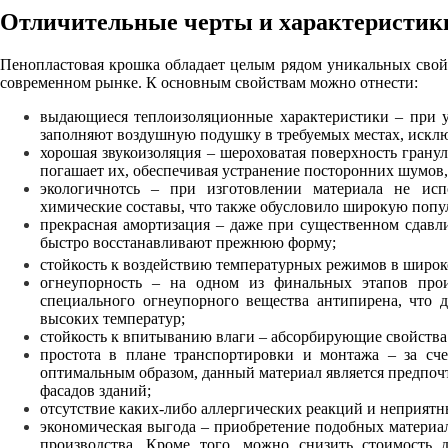
Отличительные черты и характеристик
Пенопластовая крошка обладает целым рядом уникальных свойс
современном рынке. К основным свойствам можно отнести:
выдающиеся теплоизоляционные характеристики – при у
заполняют воздушную подушку в требуемых местах, исклю
хорошая звукоизоляция – шероховатая поверхность грану
погашает их, обеспечивая устранение посторонних шумов
экологичнотсь – при изготовлении материала не исп
химические составы, что также обусловило широкую попу
прекрасная амортизация – даже при существенном сдавл
быстро восстанавливают прежнюю форму;
стойкость к воздействию температурных режимов в широком
огнеупорность – на одном из финальных этапов про
специального огнеупорного вещества антипирена, что 
высоких температур;
стойкость к впитыванию влаги – абсорбирующие свойства 
простота в плане транспортировки и монтажа – за сче
оптимальным образом, данный материал является предпоч
фасадов зданий;
отсутствие каких-либо аллергических реакций и неприятн
экономическая выгода – приобретение подобных материал
производства. Кроме того, можно снизить стоимость д