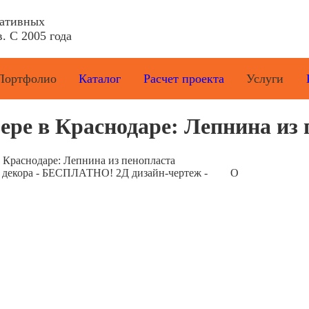
ративных
. С 2005 года
Портфолио
Каталог
Расчет проекта
Услуги
ере в Краснодаре: Лепнина из
в Краснодаре: Лепнина из пенопласта
е декора - БЕСПЛАТНО! 2Д дизайн-чертеж -
О