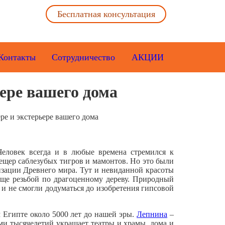
Бесплатная консультация
Контакты
Сотрудничество
АКЦИИ
ьере вашего дома
ре и экстерьере вашего дома
Человек всегда и в любые времена стремился к
ещер саблезубых тигров и мамонтов. Но это были
изации Древнего мира. Тут и невиданной красоты
еще резьбой по драгоценному дереву. Природный
к и не смогли додуматься до изобретения гипсовой
 Египте около 5000 лет до нашей эры.
Лепнина
–
еми тысячелетий украшает театры и храмы, дома и