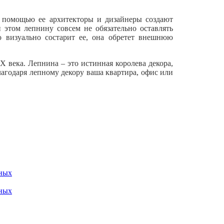
С помощью ее архитекторы и дизайнеры создают
 этом лепнину совсем не обязательно оставлять
о визуально состарит ее, она обретет внешнюю
X века. Лепнина – это истинная королева декора,
лагодаря лепному декору ваша квартира, офис или
ных
ных