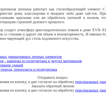
оративная лепнина работает как стилеобразующий элемент. 
транстве дома, классицизма и модерна либо даже хай-тек. При
иловыми красками или же обработать патиной и воском, чт
нтерьерам строений далекого прошлого.
р создаст атмосферу аристократических покоев в доме XVII–XI
в со стенами и дарует им объем и неповторимость. И именно б
енно-чарующий дух столь подлинного искусства.
орых декоративных лепных элементов
ния – карнизы из полиуретана и других материалов
терьере зданий
стирола, пенопласта и полиуретана
Отправить вопрос:
имая на кнопку, я даю согласие на обработку
персональных дан
Заказать обратный звонок:
имая на кнопку, я даю согласие на обработку
персональных дан