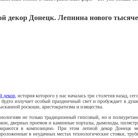
й декор Донецк. Лепнина нового тысяч
й декор
, история которого у нас началась три столетия назад, с
 будто излучает особый праздничный свет и пробуждает в душ
сканной роскоши, аристократизма и изящества.
хнологиям не только традиционный гипсовый, но и полиуретано
кон, дверных проемов и каминные порталы, дымоходы, пилястры
обираются в композицию. При этом лепной декор Донецк мо
оложенные в неудачных местах технологические стояки, труб