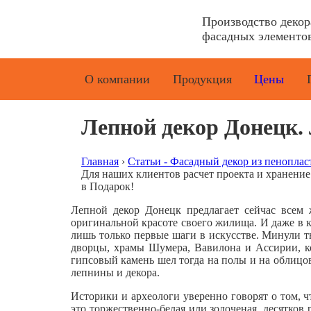
Производство деко
фасадных элементов
О компании
Продукция
Цены
Лепной декор Донецк. 
Главная
›
Статьи - Фасадный декор из пеноплас
Для наших клиентов расчет проекта и хранени
в Подарок!
Лепной декор Донецк предлагает сейчас всем 
оригинальной красоте своего жилища. И даже в 
лишь только первые шаги в искусстве. Минули т
дворцы, храмы Шумера, Вавилона и Ассирии, ко
гипсовый камень шел тогда на полы и на облицовк
лепнины и декора.
Историки и археологи уверенно говорят о том, 
это торжественно-белая или золоченая, десятков