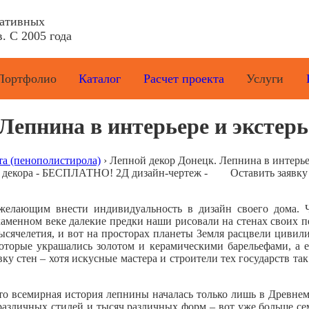
ративных
. С 2005 года
Портфолио
Каталог
Расчет проекта
Услуги
Лепнина в интерьере и экстер
та (пенополистирола)
›
Лепной декор Донецк. Лепнина в интерье
е декора - БЕСПЛАТНО! 2Д дизайн-чертеж -
Оставить заявку
желающим внести индивидуальность в дизайн своего дома. 
каменном веке далекие предки наши рисовали на стенах своих п
ысячелетия, и вот на просторах планеты Земля расцвели цивил
торые украшались золотом и керамическими барельефами, а 
у стен – хотя искусные мастера и строители тех государств та
что всемирная история лепнины началась только лишь в Древнем
 различных стилей и тысяч различных форм – вот уже больше с