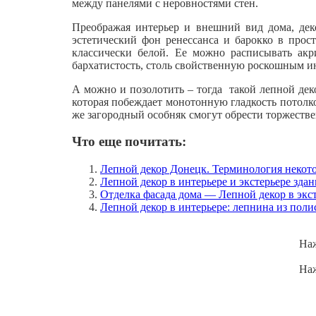
между панелями с неровностями стен.
Преображая интерьер и внешний вид дома, дек
эстетический фон ренессанса и барокко в прос
классически белой. Ее можно расписывать акр
бархатистость, столь свойственную роскошным и
А можно и позолотить – тогда такой лепной деко
которая побеждает монотонную гладкость потолко
же загородный особняк смогут обрести торжеств
Что еще почитать:
Лепной декор Донецк. Терминология некот
Лепной декор в интерьере и экстерьере зда
Отделка фасада дома — Лепной декор в экс
Лепной декор в интерьере: лепнина из поли
Наж
Наж