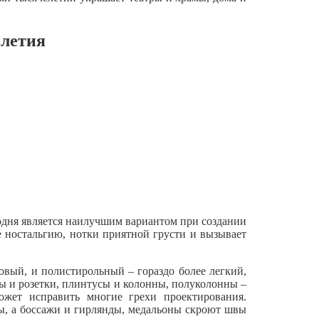
елетия
егодня является наилучшим вариантом при создании
е ностальгию, нотки приятной грусти и вызывает
вый, и полистирольный – гораздо более легкий,
 и розетки, плинтусы и колонны, полуколонны –
жет исправить многие грехи проектирования.
ы, а боссажи и гирлянды, медальоны скроют швы