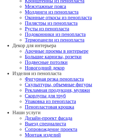
Кронштейны из пенопласта
Межэтажные пояса
Молдинги из пенопласта
Оконные откосы из пенопласта
Пилястры из пенопласта
Русты из пенопласта
Подоконники из пенопласта
Термопанели из пенопласта
Декор для интерьера
Арочные проемы в интерьере
Большие карнизы, розетки
Подвесные потолки
Новогодний декор
Изделия из пенопласта
Фигурная резка пенопласта
Скульптуры, объемные фигуры
Рекламная продукция, муляжи
Скорлупы для труб
Упаковка из пенопласта
Пенопластовая крошка
Наши услуги
Дизайн-проект фасада
Выезд специалиста
Сопровождение проекта
Монтаж изделий