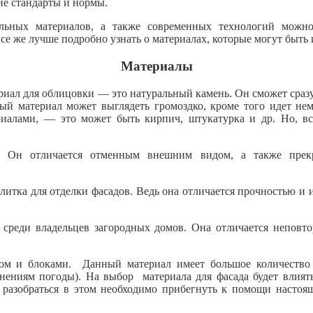
ие стандарты и нормы.
ьных материалов, а также современных технологий можно
Все же лучше подробно узнать о материалах, которые могут быть
Материалы
риал для облицовки — это натуральный камень. Он сможет сра
нный материал может выглядеть громоздко, кроме того идет не
лами, — это может быть кирпич, штукатурка и др. Но, все
. Он отличается отменным внешним видом, а также прекр
литка для отделки фасадов. Ведь она отличается прочностью и 
 среди владельцев загородных домов. Она отличается неповт
м и блоками. Данный материал имеет большое количество п
нениям погоды). На выбор материала для фасада будет влиять 
ы разобраться в этом необходимо прибегнуть к помощи настоя