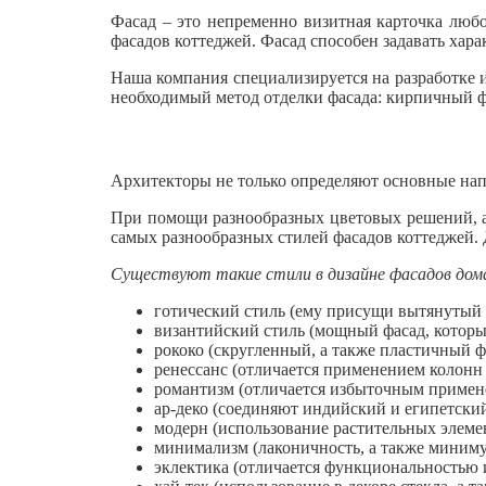
Фасад – это непременно визитная карточка люб
фасадов коттеджей. Фасад способен задавать хара
Наша компания специализируется на разработке и
необходимый метод отделки фасада: кирпичный ф
Архитекторы не только определяют основные нап
При помощи разнообразных цветовых решений, а
самых разнообразных стилей фасадов коттеджей. 
Существуют такие стили в дизайне фасадов дом
готический стиль (ему присущи вытянутый 
византийский стиль (мощный фасад, которы
рококо (скругленный, а также пластичный ф
ренессанс (отличается применением колонн 
романтизм (отличается избыточным примене
ар-деко (соединяют индийский и египетский
модерн (использование растительных элемен
минимализм (лаконичность, а также миниму
эклектика (отличается функциональностью 