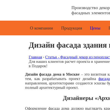
Производство деко
фасадных элементов
О компании
Продукция
Цены
Дизайн фасада здания
Главная
›
Статьи - Фасадный декор из пеноплас
Для наших клиентов расчет проекта и хранени
в Подарок!
Дизайн фасада дома в Москве
– это визитная к
тем, как разрабатывать проект дизайна
фасада
направления, архитекторами создаются эскизы б
полный архитектурный проект.
Дизайнеры «Архи
Оформление фасада дома должно выглядеть крас