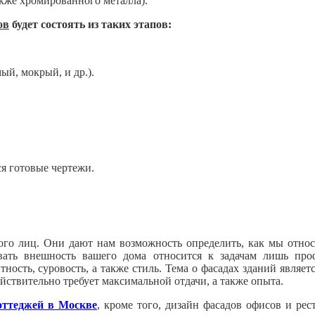
также хромированного металла).
ов
будет состоять из таких этапов:
ый, мокрый, и др.).
я готовые чертежи.
ного лиц. Они дают нам возможность определить, как мы отн
вать внешность вашего дома относится к задачам лишь проф
ность, суровость, а также стиль. Тема о фасадах зданий являе
ействительно требует максимальной отдачи, а также опыта.
оттеджей в Москве
, кроме того, дизайн фасадов офисов и ре