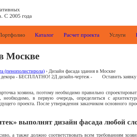
ративных
. С 2005 года
Портфолио
Каталог
Расчет проекта
Услуги
 в Москве
та (пенополистирола)
›
Дизайн фасада здания в Москве
е декора - БЕСПЛАТНО! 2Д дизайн-чертеж -
Оставить заявку
арточка хозяина, поэтому необходимо правильно спроектироват
, необходимо, в первую очередь, определиться с архитект
удущего проекта. После утверждения заказчиком основного прое
тек» выполнят дизайн фасада любой сл
иво, а также должно соответствовать всем требованиям хозя