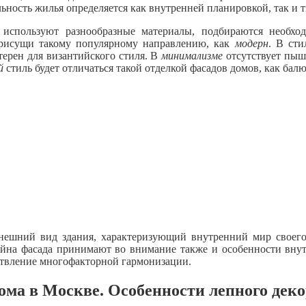
ность жилья определяется как внутренней планировкой, так и т
используют разнообразные материалы, подбираются необход
присущи такому популярному направлению, как
модерн
. В ст
терен для византийского стиля. В
минимализме
отсутствует пыш
й
стиль будет отличаться такой отделкой фасадов домов, как бал
шний вид здания, характеризующий внутренний мир своего 
айна фасада принимают во внимание также и особенности внутр
ествление многофакторной гармонизации.
ома в Москве. Особенности лепного деко