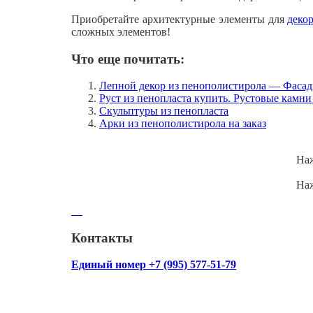
Приобретайте архитектурные элементы для
деко
сложных элементов!
Что еще почитать:
Лепной декор из пенополистирола — Фасад
Руст из пенопласта купить. Рустовые камн
Скульптуры из пенопласта
Арки из пенополистирола на заказ
Наж
Наж
Контакты
Единый номер +7 (995) 577-51-79