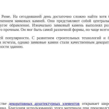
Риме. На сегодняшний день достаточно сложно найти хотя б
менением замковых камней. Они представляют собой централ
угое обрамление. Изначально замковый камень выполнял ро
го прочным. Он мог быть самой различной формы, но чаще всег
й популярности. С развитием строительных технологий и 
я исчезла, однако замковые камни стали качественным декора
ности зданию.
дстве
декоративных архитектурных элементов
открывает широ
чика. Благодаря использованию этого материала при производ