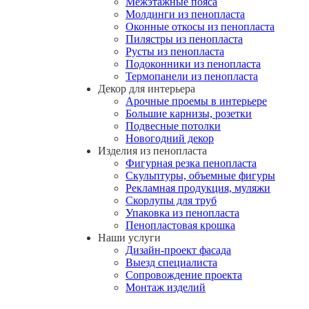
Межэтажные пояса
Молдинги из пенопласта
Оконные откосы из пенопласта
Пилястры из пенопласта
Русты из пенопласта
Подоконники из пенопласта
Термопанели из пенопласта
Декор для интерьера
Арочные проемы в интерьере
Большие карнизы, розетки
Подвесные потолки
Новогодний декор
Изделия из пенопласта
Фигурная резка пенопласта
Скульптуры, объемные фигуры
Рекламная продукция, муляжи
Скорлупы для труб
Упаковка из пенопласта
Пенопластовая крошка
Наши услуги
Дизайн-проект фасада
Выезд специалиста
Сопровождение проекта
Монтаж изделий