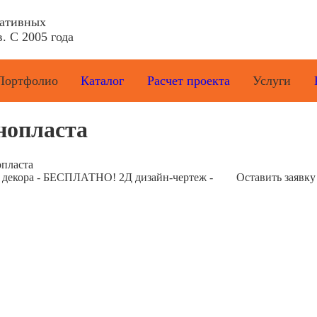
ративных
. С 2005 года
Портфолио
Каталог
Расчет проекта
Услуги
нопласта
опласта
е декора - БЕСПЛАТНО! 2Д дизайн-чертеж -
Оставить заявку