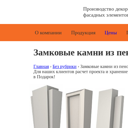
Производство деко
фасадных элементов
О компании
Продукция
Цены
Замковые камни из пе
Главная
›
Без рубрики
›
Замковые камни из пен
Для наших клиентов расчет проекта и хранени
в Подарок!