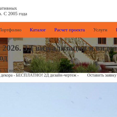
ративных
. С 2005 года
Портфолио
Каталог
Расчет проекта
Услуги
6. 3Д визуализация и видео-
од
Д визуализация и видео-облет : Индивидуальный подход
е декора - БЕСПЛАТНО! 2Д дизайн-чертеж -
Оставить заявку