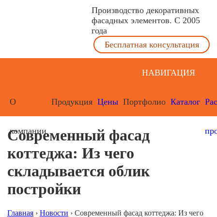
Производство декоративных
фасадных элементов. С 2005
года
Бесплатная консультация
НАВИГАЦИЯ
О
Продукция
Цены
Портфолио
Каталог
Ра
компании
пр
Современный фасад
коттеджа: Из чего
складывается облик
постройки
Главная
›
Новости
›
Современный фасад коттеджа: Из чего