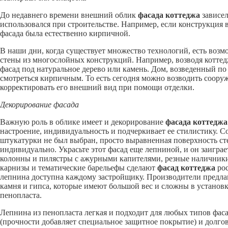
До недавнего времени внешний облик
фасада коттеджа
зависел
использовался при строительстве. Например, если конструкция 
фасада была естественно кирпичной.
В наши дни, когда существует множество технологий, есть воз
стены из многослойных конструкций. Например, возводя котте
фасад под натуральное дерево или камень. Дом, возведенный по
смотреться кирпичным. То есть сегодня можно возводить соору
корректировать его внешний вид при помощи отделки.
Декорирование фасада
Важную роль в облике имеет и декорирование
фасада коттеджа
настроение, индивидуальность и подчеркивает ее стилистику. С
штукатурки не был выбран, просто выравненная поверхность сте
индивидуально. Украсьте этот фасад еще лепниной, и он заигра
колонны и пилястры с ажурными капителями, резные наличник
карнизы и тематические барельефы сделают
фасад коттеджа
рос
лепнина доступна каждому застройщику. Производители предла
камня и гипса, которые имеют большой вес и сложны в установк
пенопласта.
Лепнина из пенопласта легкая и подходит для любых типов фаса
(прочности добавляет специальное защитное покрытие) и долго