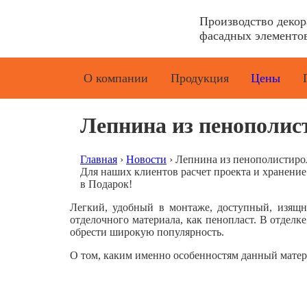
Производство деко
фасадных элементов
О компании
Продукция
Цены
Лепнина из пенополист
Главная
›
Новости
›
Лепнина из пенополистирол
Для наших клиентов расчет проекта и хранени
в Подарок!
Легкий, удобный в монтаже, доступный, изящн
отделочного материала, как пенопласт. В отделке
обрести широкую популярность.
О том, каким именно особенностям данный материа