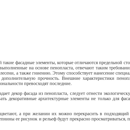
й такие фасадные элементы, которые отличаются предельной ст
, выполненные на основе пенопласта, отвечают таким требова
есени, а также гниению. Этому способствует нанесение специ
у дополнительную прочность. Внешние характеристики пеноп
иональности превосходят последние.
ает декор фасада из пенопласта, следует отнести экологическу
вать декоративные архитектурные элементы не только для фас
цветают, а при желании их можно перекрасить в подходящи
пнины ее рисунок и рельеф будут прекрасно просматриваться, 