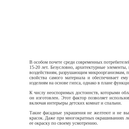
В особом почете среди современных потребителе
15-20 лет. Безусловно, архитектурные элементы
воздействиям, разрушающим микроорганизмам, пл
свойства самого материала и обеспечивает ем
изделиям на основе гипса, однако в плане функц
К числу неоспоримых достоинств, которыми облад
он изготовлен. Этот фактор позволяет использо
включая интерьеры детских комнат и спальни.
Такие фасадные украшения не желтеют и не вы
красок. Даже при многократных окрашиваниях ле
ее окраску по своему усмотрению.