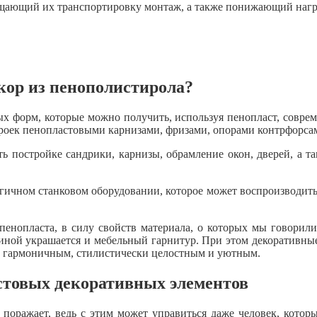
ощающий их транспортировку монтаж, а также понижающий нагр
екор из пенополистирола?
х форм, которые можно получить, используя пенопласт, совре
роек пенопластовыми карнизами, фризами, опорами контрфорсам
ь постройке сандрики, карнизы, обрамление окон, дверей, а 
огичном станковом оборудовании, которое может воспроизводит
енопласта, в силу свойств материала, о которых мы говорили
ной украшается и мебельный гарнитур. При этом декоративные
е гармоничным, стилистически целостным и уютным.
стовых декоративных элементов
 поражает, ведь с этим может управиться даже человек, котор