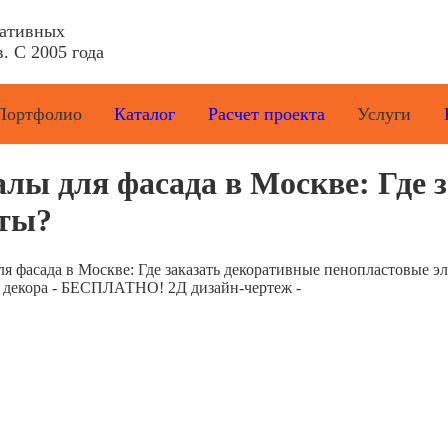
ративных
. С 2005 года
Портфолио
Каталог
Расчет проекта
Услуги
лы для фасада в Москве: Где 
нты?
я фасада в Москве: Где заказать декоративные пенопластовые э
е декора - БЕСПЛАТНО! 2Д дизайн-чертеж -