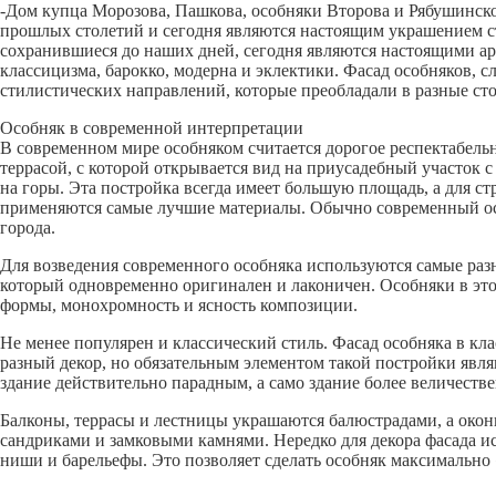
-Дом купца Морозова, Пашкова, особняки Второва и Рябушинск
прошлых столетий и сегодня являются настоящим украшением ст
сохранившиеся до наших дней, сегодня являются настоящими 
классицизма, барокко, модерна и эклектики. Фасад особняков, 
стилистических направлений, которые преобладали в разные сто
Особняк в современной интерпретации
В современном мире особняком считается дорогое респектабельн
террасой, с которой открывается вид на приусадебный участок
на горы. Эта постройка всегда имеет большую площадь, а для ст
применяются самые лучшие материалы. Обычно современный осо
города.
Для возведения современного особняка используются самые ра
который одновременно оригинален и лаконичен. Особняки в это
формы, монохромность и ясность композиции.
Не менее популярен и классический стиль. Фасад особняка в кл
разный декор, но обязательным элементом такой постройки явл
здание действительно парадным, а само здание более величеств
Балконы, террасы и лестницы украшаются балюстрадами, а око
сандриками и замковыми камнями. Нередко для декора фасада и
ниши и барельефы. Это позволяет сделать особняк максимально