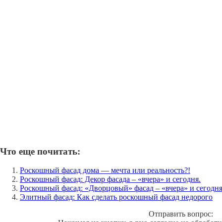
Что еще почитать:
Роскошный фасад дома — мечта или реальность?!
Роскошный фасад: Декор фасада – «вчера» и сегодня.
Роскошный фасад: «Дворцовый» фасад – «вчера» и сегодн
Элитный фасад: Как сделать роскошный фасад недорого
Отправить вопрос: