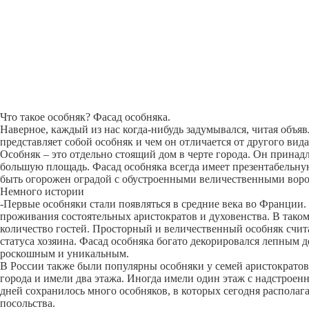
Что такое особняк? Фасад особняка.
Наверное, каждый из нас когда-нибудь задумывался, читая объя
представляет собой особняк и чем он отличается от другого вид
Особняк – это отдельно стоящий дом в черте города. Он принад
большую площадь. Фасад особняка всегда имеет презентабельну
быть огорожен оградой с обустроенными величественными воро
Немного истории
-Первые особняки стали появляться в средние века во Франции.
проживания состоятельных аристократов и духовенства. В так
количество гостей. Просторный и величественный особняк счит
статуса хозяина. Фасад особняка богато декорировался лепным д
роскошным и уникальным.
В России также были популярны особняки у семей аристократов
города и имели два этажа. Иногда имели один этаж с надстрое
дней сохранилось много особняков, в которых сегодня располаг
посольства.