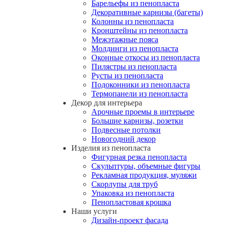
Барельефы из пенопласта
Декоративные карнизы (багеты)
Колонны из пенопласта
Кронштейны из пенопласта
Межэтажные пояса
Молдинги из пенопласта
Оконные откосы из пенопласта
Пилястры из пенопласта
Русты из пенопласта
Подоконники из пенопласта
Термопанели из пенопласта
Декор для интерьера
Арочные проемы в интерьере
Большие карнизы, розетки
Подвесные потолки
Новогодний декор
Изделия из пенопласта
Фигурная резка пенопласта
Скульптуры, объемные фигуры
Рекламная продукция, муляжи
Скорлупы для труб
Упаковка из пенопласта
Пенопластовая крошка
Наши услуги
Дизайн-проект фасада