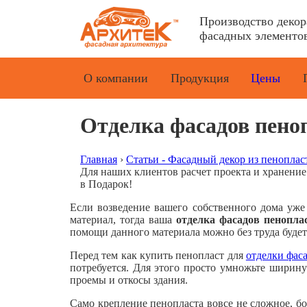
Производство деко
фасадных элементов
О компании
Продукция
Цены
Отделка фасадов пено
Главная
›
Статьи - Фасадный декор из пеноплас
Для наших клиентов расчет проекта и хранени
в Подарок!
Если возведение вашего собственного дома уже 
материал, тогда ваша
отделка фасадов пенопла
помощи данного материала можно без труда будет
Перед тем как купить пенопласт для
отделки фас
потребуется. Для этого просто умножьте ширину 
проемы и откосы здания.
Само крепление пенопласта вовсе не сложное, б