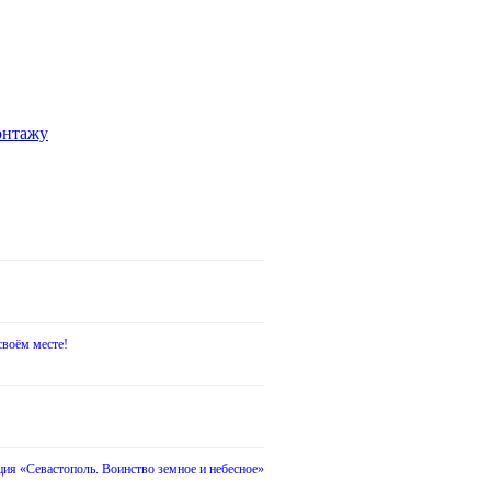
онтажу
воём месте!
ия «Севастополь. Воинство земное и небесное»