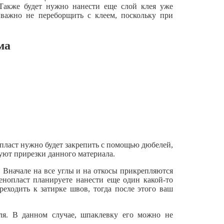
 Также будет нужно нанести еще слой клея уже
 важно не переборщить с клеем, поскольку при
ма
пласт нужно будет закрепить с помощью дюбелей,
буют прирезки данного материала.
. Вначале на все углы и на откосы прикрепляются
енопласт планируете нанести еще один какой-то
еходить к затирке швов, тогда после этого ваш
еля. В данном случае, шпаклевку его можно не