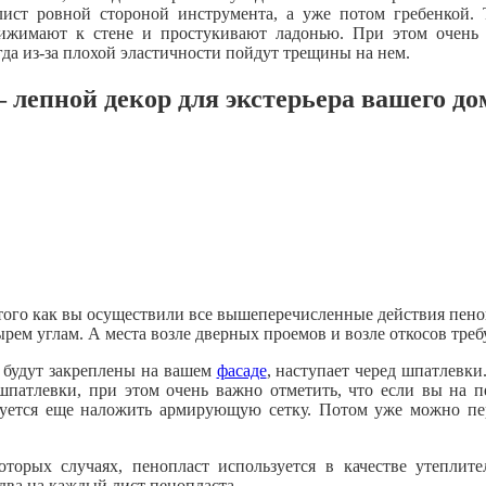
 лист ровной стороной инструмента, а уже потом гребенкой.
рижимают к стене и простукивают ладонью. При этом очень
гда из-за плохой эластичности пойдут трещины на нем.
 лепной декор для экстерьера вашего до
того как вы осуществили все вышеперечисленные действия пено
ырем углам. А места возле дверных проемов и возле откосов тре
а будут закреплены на вашем
фасаде
, наступает черед шпатлевки
шпатлевки, при этом очень важно отметить, что если вы на п
буется еще наложить армирующую сетку. Потом уже можно пер
орых случаях, пенопласт используется в качестве утеплит
два на каждый лист пенопласта.