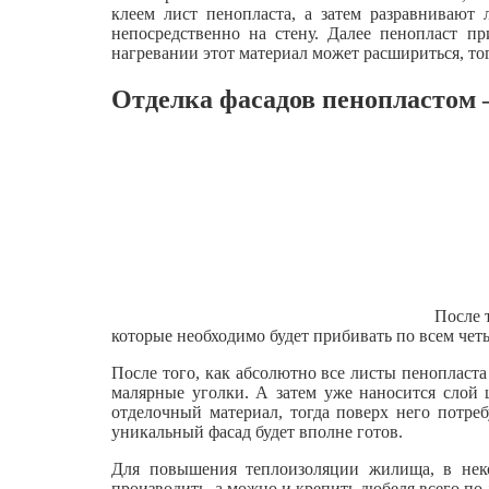
клеем лист пенопласта, а затем разравнивают
непосредственно на стену. Далее пенопласт п
нагревании этот материал может расшириться, то
Отделка фасадов пенопластом –
После 
которые необходимо будет прибивать по всем чет
После того, как абсолютно все листы пенопласт
малярные уголки. А затем уже наносится слой 
отделочный материал, тогда поверх него потре
уникальный фасад будет вполне готов.
Для повышения теплоизоляции жилища, в некот
производить, а можно и крепить дюбеля всего по 