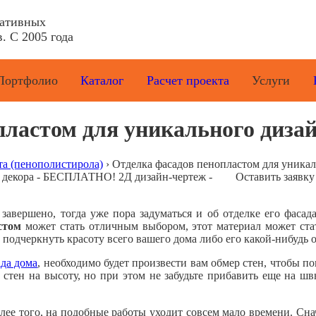
ративных
. С 2005 года
Портфолио
Каталог
Расчет проекта
Услуги
пластом для уникального диза
та (пенополистирола)
›
Отделка фасадов пенопластом для уникал
е декора - БЕСПЛАТНО! 2Д дизайн-чертеж -
Оставить заявку
завершено, тогда уже пора задуматься и об отделке его фаса
стом
может стать отличным выбором, этот материал может ст
 подчеркнуть красоту всего вашего дома либо его какой-нибудь 
ада дома
, необходимо будет произвести вам обмер стен, чтобы по
стен на высоту, но при этом не забудьте прибавить еще на шв
олее того, на подобные работы уходит совсем мало времени. С