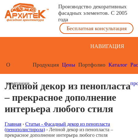
Производство декоративных
фасадных элементов. С 2005
года
Бесплатная консультация
НАВИГАЦИЯ
О
Продукция
Цены
Портфолио
Каталог
Ра
компании
пр
Лепной декор из пенопласта
– прекрасное дополнение
интерьера любого стиля
Главная
›
Статьи - Фасадный декор из пенопласта
(пенополистирола)
›
Лепной декор из пенопласта –
прекрасное дополнение интерьера любого стиля