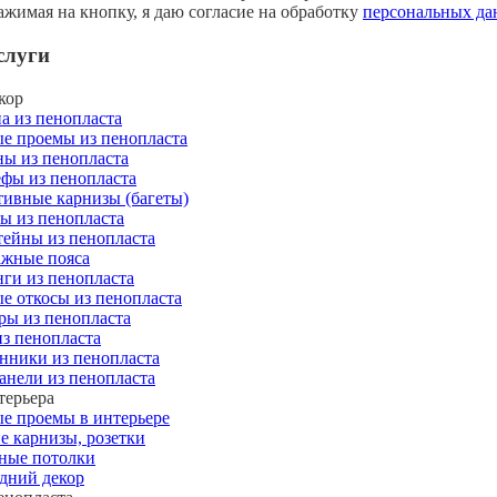
жимая на кнопку, я даю согласие на обработку
персональных д
слуги
кор
а из пенопласта
е проемы из пенопласта
ны из пенопласта
ефы из пенопласта
тивные карнизы (багеты)
ы из пенопласта
ейны из пенопласта
жные пояса
ги из пенопласта
е откосы из пенопласта
ры из пенопласта
из пенопласта
нники из пенопласта
анели из пенопласта
терьера
е проемы в интерьере
е карнизы, розетки
ные потолки
дний декор