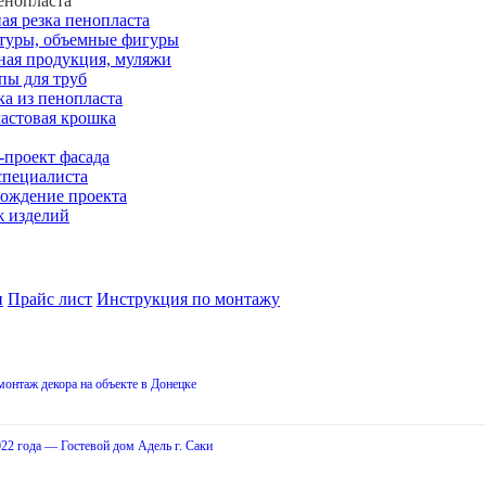
енопласта
ая резка пенопласта
туры, объемные фигуры
ная продукция, муляжи
пы для труб
ка из пенопласта
астовая крошка
-проект фасада
специалиста
ождение проекта
 изделий
и
Прайс лист
Инструкция по монтажу
онтаж декора на объекте в Донецке
2 года — Гостевой дом Адель г. Саки