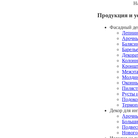
На
Продукция и у
Фасадный де
Лепнин
Арочны
Баляси
Барель
Декора
Колонн
Кроншт
Межэта
Молдин
Оконны
Пиляст
Русты 
Подоко
Термоп
Декор для ин
Арочны
Больши
Подвес
Нового