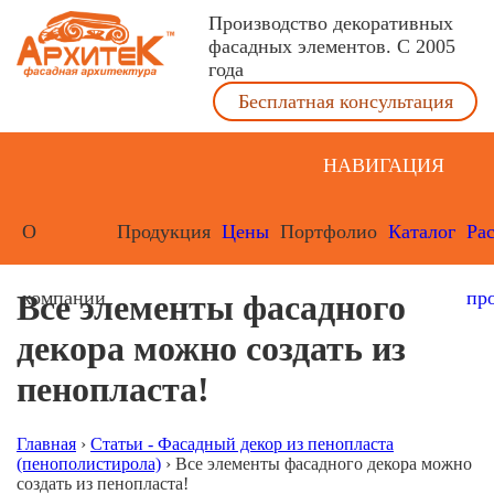
Производство декоративных
фасадных элементов. С 2005
года
Бесплатная консультация
НАВИГАЦИЯ
О
Продукция
Цены
Портфолио
Каталог
Ра
компании
пр
Все элементы фасадного
декора можно создать из
пенопласта!
Главная
›
Статьи - Фасадный декор из пенопласта
(пенополистирола)
›
Все элементы фасадного декора можно
создать из пенопласта!