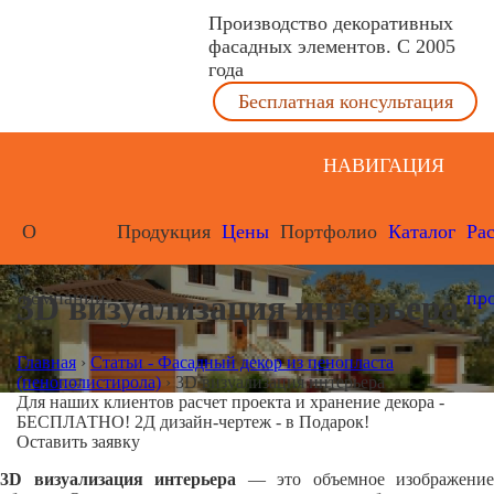
Производство декоративных
фасадных элементов. С 2005
года
Бесплатная консультация
НАВИГАЦИЯ
О
Продукция
Цены
Портфолио
Каталог
Ра
компании
пр
3D визуализация интерьера
Главная
›
Статьи - Фасадный декор из пенопласта
(пенополистирола)
›
3D визуализация интерьера
Для наших клиентов расчет проекта и хранение декора -
БЕСПЛАТНО! 2Д дизайн-чертеж - в Подарок!
Оставить заявку
3D визуализация интерьера
— это объемное изображение